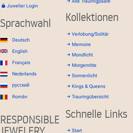
Alle Trauringpaare
Juwelier Login
Kollektionen
Sprachwahl
Verlobung/Solitär
Deutsch
Memoire
English
Mondlicht
Français
Morgenröte
Nederlands
Sonnenlicht
русский
Kings & Queens
Român
Trauringübersicht
Schnelle Links
RESPONSIBLE
JEWELERY
Start