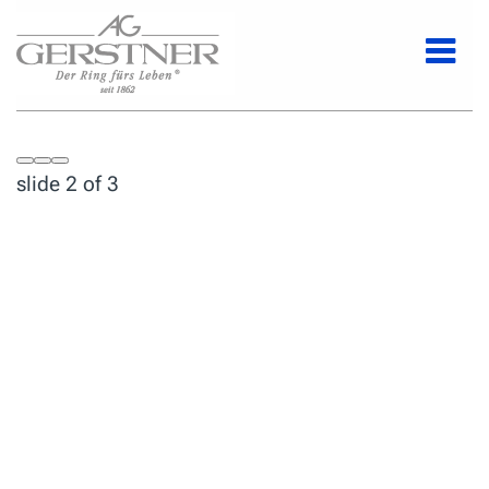
slide
2
of 3