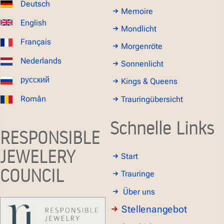
Deutsch
Memoire
English
Mondlicht
Français
Morgenröte
Nederlands
Sonnenlicht
русский
Kings & Queens
Român
Trauringübersicht
Schnelle Links
RESPONSIBLE
JEWELERY
Start
COUNCIL
Trauringe
Über uns
Stellenangebot