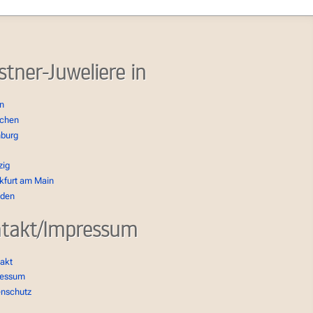
stner-Juweliere in
in
chen
burg
zig
kfurt am Main
sden
takt/Impressum
akt
ressum
enschutz