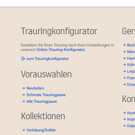
Trauringkonfigurator
Ger
Gestalten Sie Ihren Trauring nach Ihren Vorstellungen in
Berl
unserem
Online-Trauring-Konfigurator.
Mün
Ham
zum Trauringkonfigurator
Köln
Vorauswahlen
Leip
Fran
Dre
Neuheiten
Schmale Trauringpaare
Kon
Alle Trauringpaare
Kollektionen
Kont
Imp
Dat
Verlobung/Solitär