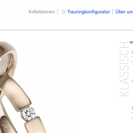
Kollektionen
Trauringkonfigurator
Über un
KLASSISCH
L
B
L