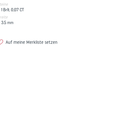
teine
1 Brlt. 0,07 CT
reite
3.5
mm
Auf meine Merkliste setzen