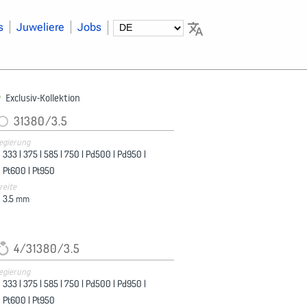
s
Juweliere
Jobs
Exclusiv-Kollektion
31380/3.5
egierung
333 |
375 |
585 |
750 |
Pd500 |
Pd950 |
Pt600 |
Pt950
reite
3.5
mm
4/31380/3.5
egierung
333 |
375 |
585 |
750 |
Pd500 |
Pd950 |
Pt600 |
Pt950