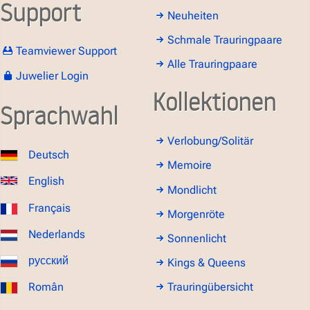
Support
Neuheiten
Schmale Trauringpaare
Teamviewer Support
Alle Trauringpaare
Juwelier Login
Kollektionen
Sprachwahl
Verlobung/Solitär
Deutsch
Memoire
English
Mondlicht
Français
Morgenröte
Nederlands
Sonnenlicht
русский
Kings & Queens
Român
Trauringübersicht