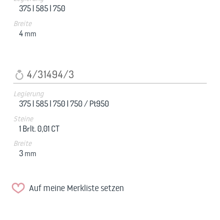
375 |
585 |
750
Breite
4
mm
4/31494/3
Legierung
375 |
585 |
750 |
750 / Pt950
Steine
1 Brlt. 0,01 CT
Breite
3
mm
Auf meine Merkliste setzen