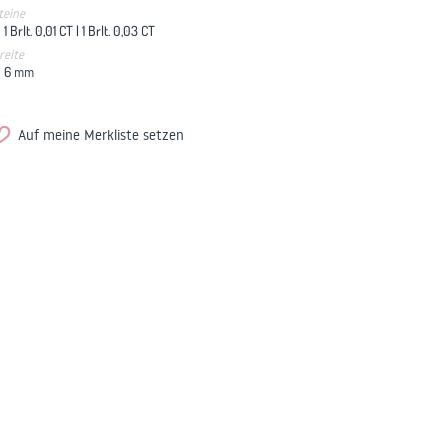
teine
1 Brlt. 0,01 CT |
1 Brlt. 0,03 CT
reite
6
mm
Auf meine Merkliste setzen