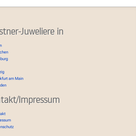
stner-Juweliere in
in
chen
burg
zig
kfurt am Main
sden
takt/Impressum
akt
ressum
enschutz