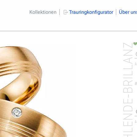
Kollektionen
Trauringkonfigurator
Über un
STRAHLENDE-BRILLANZ
L
B
L