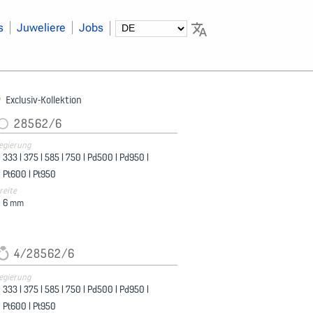
s
Juweliere
Jobs
Exclusiv-Kollektion
28562/6
egierung
333 |
375 |
585 |
750 |
Pd500 |
Pd950 |
Pt600 |
Pt950
reite
6
mm
4/28562/6
egierung
333 |
375 |
585 |
750 |
Pd500 |
Pd950 |
Pt600 |
Pt950