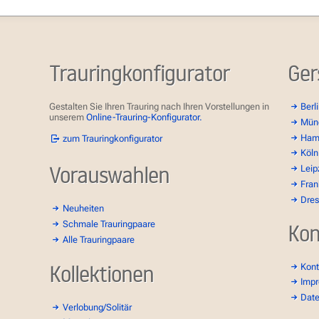
Trauringkonfigurator
Ger
Gestalten Sie Ihren Trauring nach Ihren Vorstellungen in
Berl
unserem
Online-Trauring-Konfigurator.
Mün
Ham
zum Trauringkonfigurator
Köln
Vorauswahlen
Leip
Fran
Dre
Neuheiten
Schmale Trauringpaare
Kon
Alle Trauringpaare
Kollektionen
Kont
Imp
Dat
Verlobung/Solitär