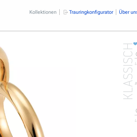
Kollektionen
Trauringkonfigurator
Über un
KLASSISCH
L
B
L