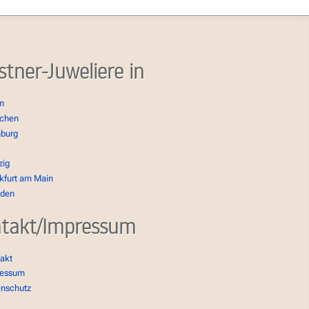
stner-Juweliere in
in
chen
burg
zig
kfurt am Main
sden
takt/Impressum
akt
ressum
enschutz