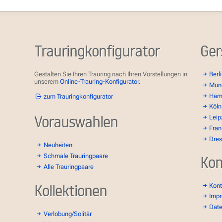
Trauringkonfigurator
Ger
Gestalten Sie Ihren Trauring nach Ihren Vorstellungen in
Berl
unserem
Online-Trauring-Konfigurator.
Mün
Ham
zum Trauringkonfigurator
Köln
Vorauswahlen
Leip
Fran
Dre
Neuheiten
Schmale Trauringpaare
Kon
Alle Trauringpaare
Kollektionen
Kont
Imp
Dat
Verlobung/Solitär