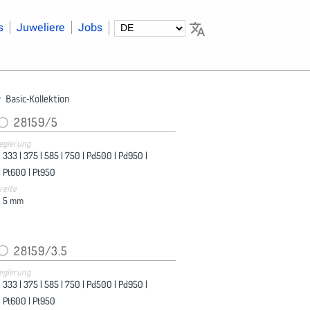
s
Juweliere
Jobs
Basic-Kollektion
28159/5
egierung
333 |
375 |
585 |
750 |
Pd500 |
Pd950 |
Pt600 |
Pt950
reite
5
mm
28159/3.5
egierung
333 |
375 |
585 |
750 |
Pd500 |
Pd950 |
Pt600 |
Pt950