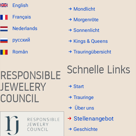
English
Mondlicht
Français
Morgenröte
Nederlands
Sonnenlicht
русский
Kings & Queens
Român
Trauringübersicht
Schnelle Links
RESPONSIBLE
JEWELERY
Start
COUNCIL
Trauringe
Über uns
Stellenangebot
Geschichte