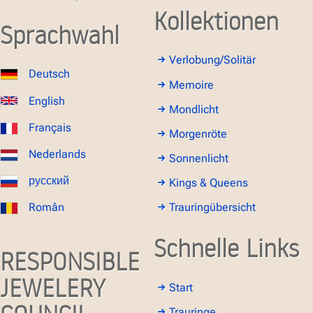
Kollektionen
Sprachwahl
Verlobung/Solitär
Deutsch
Memoire
English
Mondlicht
Français
Morgenröte
Nederlands
Sonnenlicht
русский
Kings & Queens
Român
Trauringübersicht
Schnelle Links
RESPONSIBLE
JEWELERY
Start
Trauringe