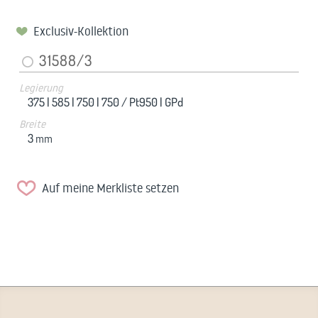
Exclusiv-Kollektion
31588/3
Legierung
375 |
585 |
750 |
750 / Pt950 |
GPd
Breite
3
mm
Auf meine Merkliste setzen