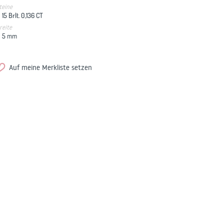
teine
15 Brlt. 0,136 CT
reite
5
mm
Auf meine Merkliste setzen