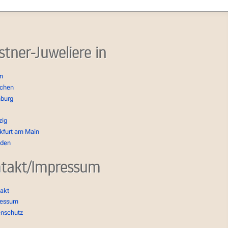
stner-Juweliere in
in
chen
burg
zig
kfurt am Main
sden
takt/Impressum
akt
ressum
enschutz