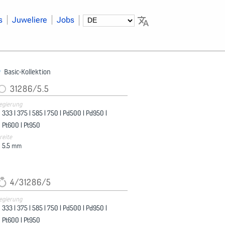
s
Juweliere
Jobs
Basic-Kollektion
31286/5.5
egierung
333 |
375 |
585 |
750 |
Pd500 |
Pd950 |
Pt600 |
Pt950
reite
5.5
mm
4/31286/5
egierung
333 |
375 |
585 |
750 |
Pd500 |
Pd950 |
Pt600 |
Pt950