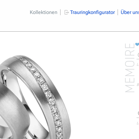
Kollektionen
Trauringkonfigurator
Über un
MEMOIRE
L
B
L