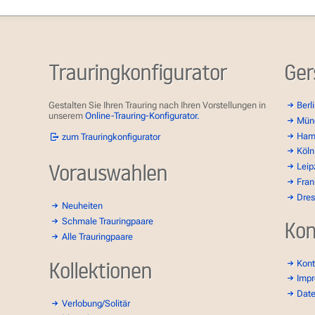
Trauringkonfigurator
Ger
Gestalten Sie Ihren Trauring nach Ihren Vorstellungen in
Berl
unserem
Online-Trauring-Konfigurator.
Mün
Ham
zum Trauringkonfigurator
Köln
Vorauswahlen
Leip
Fran
Dre
Neuheiten
Schmale Trauringpaare
Kon
Alle Trauringpaare
Kollektionen
Kont
Imp
Dat
Verlobung/Solitär