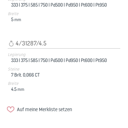
333 |
375 |
585 |
750 |
Pd500 |
Pd950 |
Pt600 |
Pt950
Breite
5
mm
4/31287/4.5
Legierung
333 |
375 |
585 |
750 |
Pd500 |
Pd950 |
Pt600 |
Pt950
Steine
7 Brlt. 0,066 CT
Breite
4.5
mm
Auf meine Merkliste setzen