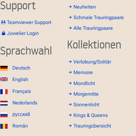
Support
Neuheiten
Schmale Trauringpaare
Teamviewer Support
Alle Trauringpaare
Juwelier Login
Kollektionen
Sprachwahl
Verlobung/Solitär
Deutsch
Memoire
English
Mondlicht
Français
Morgenröte
Nederlands
Sonnenlicht
русский
Kings & Queens
Român
Trauringübersicht