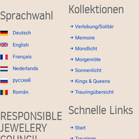
Kollektionen
Sprachwahl
Verlobung/Solitär
Deutsch
Memoire
English
Mondlicht
Français
Morgenröte
Nederlands
Sonnenlicht
русский
Kings & Queens
Român
Trauringübersicht
Schnelle Links
RESPONSIBLE
JEWELERY
Start
Trauringe