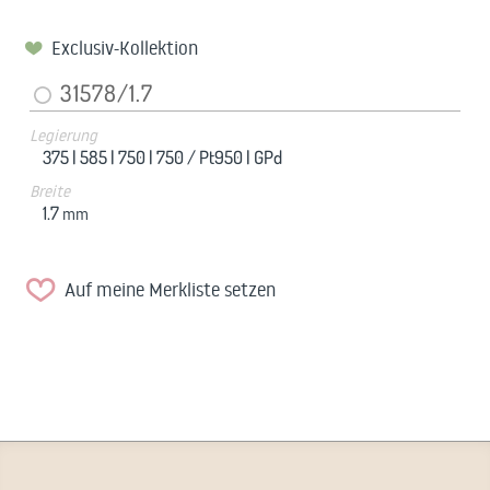
Exclusiv-Kollektion
31578/1.7
Legierung
375 |
585 |
750 |
750 / Pt950 |
GPd
Breite
1.7
mm
Auf meine Merkliste setzen