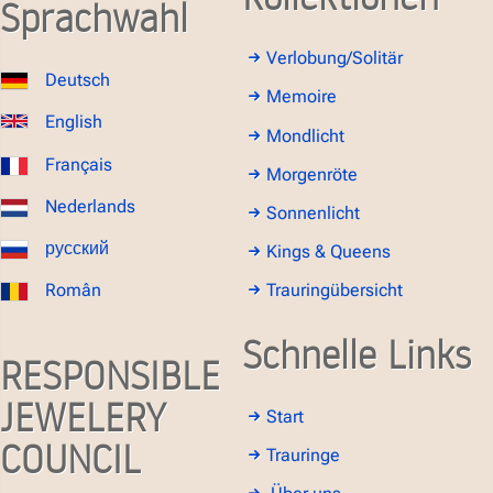
Sprachwahl
Verlobung/Solitär
Deutsch
Memoire
English
Mondlicht
Français
Morgenröte
Nederlands
Sonnenlicht
русский
Kings & Queens
Român
Trauringübersicht
Schnelle Links
RESPONSIBLE
JEWELERY
Start
COUNCIL
Trauringe