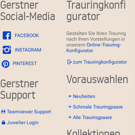
Gerstner
Trauringkonfi
Social-Media
gurator
Gestalten Sie Ihren Trauring
FACEBOOK
nach Ihren Vorstellungen in
unserem
Online-Trauring-
INSTAGRAM
Konfigurator.
zum Trauringkonfigurator
PINTEREST
Vorauswahlen
Gerstner
Support
Neuheiten
Schmale Trauringpaare
Teamviewer Support
Alle Trauringpaare
Juwelier Login
Kollektionen