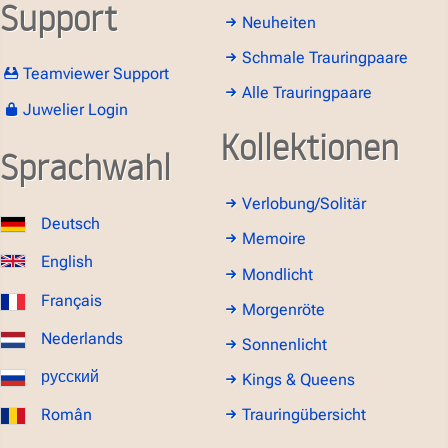
Support
Neuheiten
Schmale Trauringpaare
Teamviewer Support
Alle Trauringpaare
Juwelier Login
Kollektionen
Sprachwahl
Verlobung/Solitär
Deutsch
Memoire
English
Mondlicht
Français
Morgenröte
Nederlands
Sonnenlicht
русский
Kings & Queens
Român
Trauringübersicht