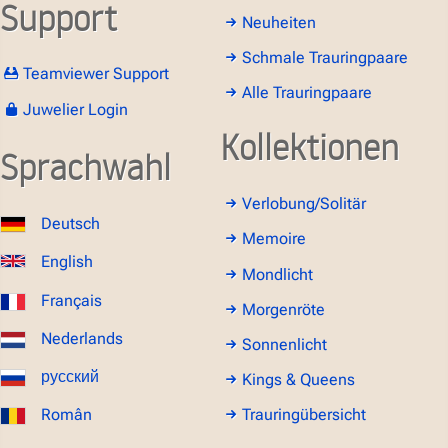
Support
Neuheiten
Schmale Trauringpaare
Teamviewer Support
Alle Trauringpaare
Juwelier Login
Kollektionen
Sprachwahl
Verlobung/Solitär
Deutsch
Memoire
English
Mondlicht
Français
Morgenröte
Nederlands
Sonnenlicht
русский
Kings & Queens
Român
Trauringübersicht