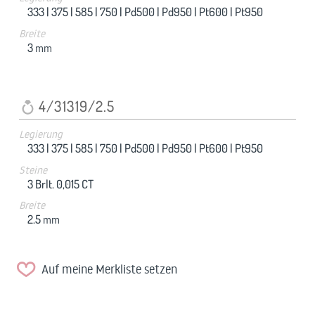
333 |
375 |
585 |
750 |
Pd500 |
Pd950 |
Pt600 |
Pt950
Breite
3
mm
4/31319/2.5
Legierung
333 |
375 |
585 |
750 |
Pd500 |
Pd950 |
Pt600 |
Pt950
Steine
3 Brlt. 0,015 CT
Breite
2.5
mm
Auf meine Merkliste setzen