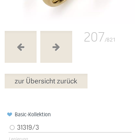
207
/821
zur Übersicht zurück
Basic-Kollektion
31319/3
Legierung