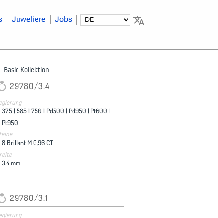
s
Juweliere
Jobs
Basic-Kollektion
29780/3.4
egierung
375 |
585 |
750 |
Pd500 |
Pd950 |
Pt600 |
Pt950
teine
8 Brillant M 0,96 CT
reite
3.4
mm
29780/3.1
egierung