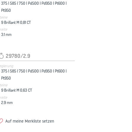
375 |
585 |
750 |
Pd500 |
Pd950 |
Pt600 |
Pt950
teine
9 Brillant M 0,81 CT
reite
3.1
mm
29780/2.9
egierung
375 |
585 |
750 |
Pd500 |
Pd950 |
Pt600 |
Pt950
teine
9 Brillant M 0,63 CT
reite
2.9
mm
Auf meine Merkliste setzen