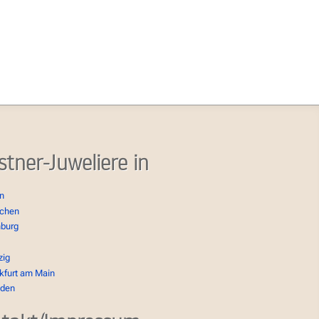
stner-Juweliere in
in
chen
burg
zig
kfurt am Main
sden