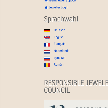
Teamviewer Support
Juwelier Login
Sprachwahl
Deutsch
English
Français
Nederlands
русский
Român
RESPONSIBLE JEWEL
COUNCIL