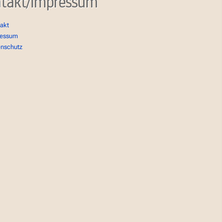
takt/Impressum
akt
ressum
enschutz