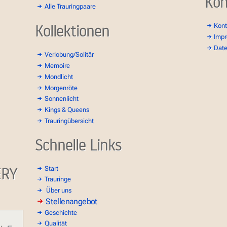
Kon
Alle Trauringpaare
Kollektionen
Kont
Imp
Dat
Verlobung/Solitär
Memoire
Mondlicht
Morgenröte
Sonnenlicht
Kings & Queens
Trauringübersicht
Schnelle Links
ERY
Start
Trauringe
Über uns
Stellenangebot
Geschichte
Qualität