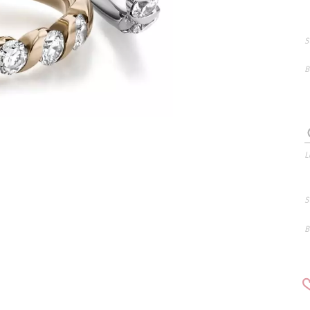
S
B
L
S
B