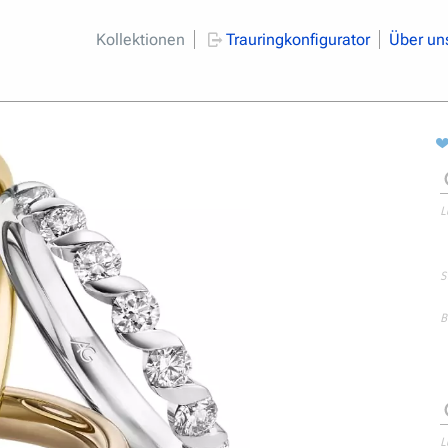
Kollektionen
Trauringkonfigurator
Über un
L
S
B
L