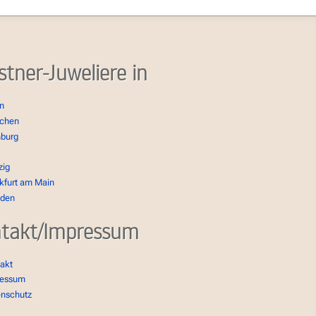
stner-Juweliere in
in
chen
burg
zig
kfurt am Main
sden
takt/Impressum
akt
ressum
enschutz