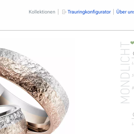
Kollektionen
Trauringkonfigurator
Über un
MONDLICHT
L
S
B
L