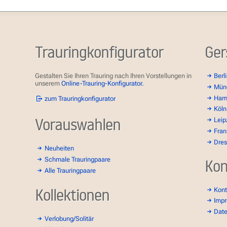
Trauringkonfigurator
Ger
Gestalten Sie Ihren Trauring nach Ihren Vorstellungen in
Berl
unserem
Online-Trauring-Konfigurator.
Mün
Ham
zum Trauringkonfigurator
Köln
Vorauswahlen
Leip
Fran
Dre
Neuheiten
Schmale Trauringpaare
Kon
Alle Trauringpaare
Kollektionen
Kont
Imp
Dat
Verlobung/Solitär