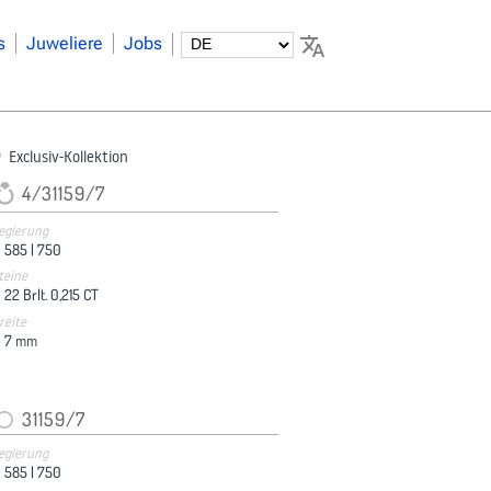
s
Juweliere
Jobs
Exclusiv-Kollektion
4/31159/7
egierung
585 |
750
teine
22 Brlt. 0,215 CT
reite
7
mm
31159/7
egierung
585 |
750