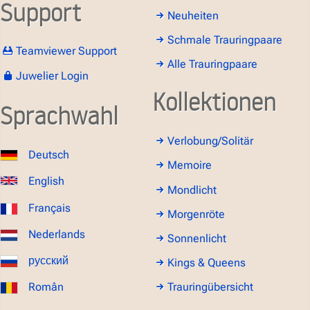
Support
Neuheiten
Schmale Trauringpaare
Teamviewer Support
Alle Trauringpaare
Juwelier Login
Kollektionen
Sprachwahl
Verlobung/Solitär
Deutsch
Memoire
English
Mondlicht
Français
Morgenröte
Nederlands
Sonnenlicht
русский
Kings & Queens
Român
Trauringübersicht