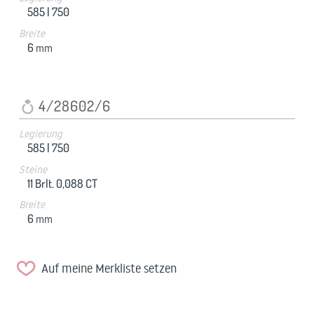
585 |
750
Breite
6
mm
4/28602/6
Legierung
585 |
750
Steine
11 Brlt. 0,088 CT
Breite
6
mm
Auf meine Merkliste setzen