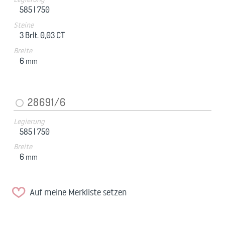
585 |
750
Steine
3 Brlt. 0,03 CT
Breite
6
mm
28691/6
Legierung
585 |
750
Breite
6
mm
Auf meine Merkliste setzen