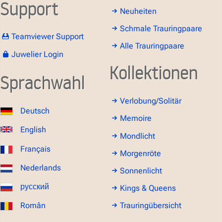
Support
Neuheiten
Schmale Trauringpaare
Teamviewer Support
Alle Trauringpaare
Juwelier Login
Kollektionen
Sprachwahl
Verlobung/Solitär
Deutsch
Memoire
English
Mondlicht
Français
Morgenröte
Nederlands
Sonnenlicht
русский
Kings & Queens
Român
Trauringübersicht