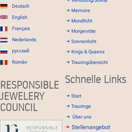
Verlobung/Solitär
Deutsch
Memoire
English
Mondlicht
Français
Morgenröte
Nederlands
Sonnenlicht
русский
Kings & Queens
Român
Trauringübersicht
Schnelle Links
RESPONSIBLE
JEWELERY
Start
COUNCIL
Trauringe
Über uns
Stellenangebot