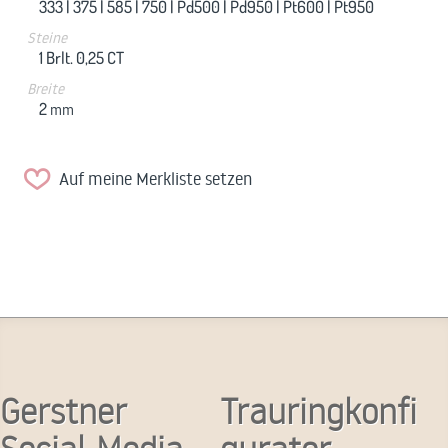
333 |
375 |
585 |
750 |
Pd500 |
Pd950 |
Pt600 |
Pt950
Steine
1 Brlt. 0,25 CT
Breite
2
mm
Auf meine Merkliste setzen
Gerstner
Trauringkonfi
Social-Media
gurator