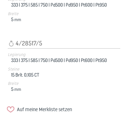
333 |
375 |
585 |
750 |
Pd500 |
Pd950 |
Pt600 |
Pt950
Breite
5
mm
4/28517/5
Legierung
333 |
375 |
585 |
750 |
Pd500 |
Pd950 |
Pt600 |
Pt950
Steine
15 Brlt. 0,105 CT
Breite
5
mm
Auf meine Merkliste setzen