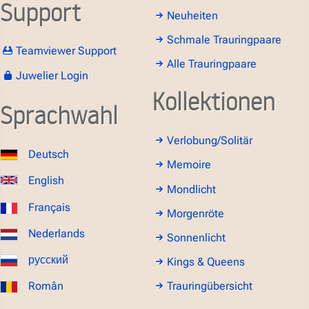
Support
Neuheiten
Schmale Trauringpaare
Teamviewer Support
Alle Trauringpaare
Juwelier Login
Kollektionen
Sprachwahl
Verlobung/Solitär
Deutsch
Memoire
English
Mondlicht
Français
Morgenröte
Nederlands
Sonnenlicht
русский
Kings & Queens
Român
Trauringübersicht