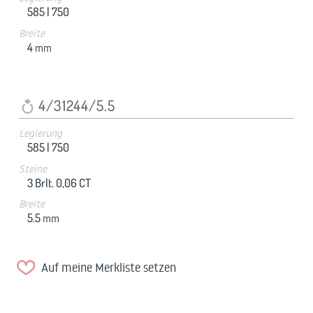
585 |
750
Breite
4
mm
4/31244/5.5
Legierung
585 |
750
Steine
3 Brlt. 0,06 CT
Breite
5.5
mm
Auf meine Merkliste setzen