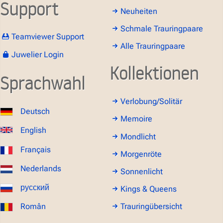
Support
Neuheiten
Schmale Trauringpaare
Teamviewer Support
Alle Trauringpaare
Juwelier Login
Kollektionen
Sprachwahl
Verlobung/Solitär
Deutsch
Memoire
English
Mondlicht
Français
Morgenröte
Nederlands
Sonnenlicht
русский
Kings & Queens
Român
Trauringübersicht