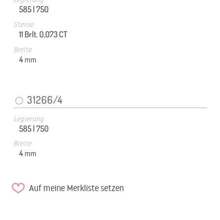
585 |
750
Steine
11 Brlt. 0,073 CT
Breite
4
mm
31266/4
Legierung
585 |
750
Breite
4
mm
Auf meine Merkliste setzen