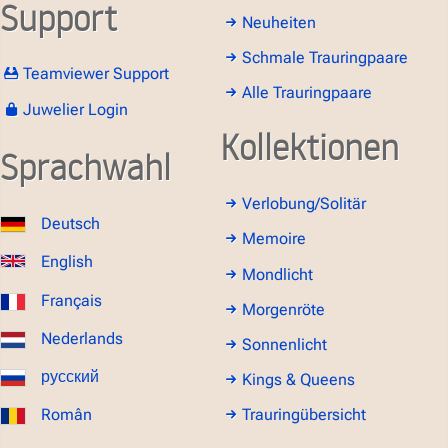
Support
Neuheiten
Schmale Trauringpaare
Teamviewer Support
Alle Trauringpaare
Juwelier Login
Kollektionen
Sprachwahl
Verlobung/Solitär
Deutsch
Memoire
English
Mondlicht
Français
Morgenröte
Nederlands
Sonnenlicht
русский
Kings & Queens
Român
Trauringübersicht