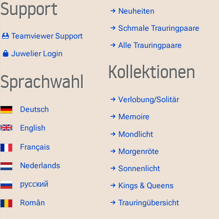
Support
Neuheiten
Schmale Trauringpaare
Teamviewer Support
Alle Trauringpaare
Juwelier Login
Kollektionen
Sprachwahl
Verlobung/Solitär
Deutsch
Memoire
English
Mondlicht
Français
Morgenröte
Nederlands
Sonnenlicht
русский
Kings & Queens
Român
Trauringübersicht