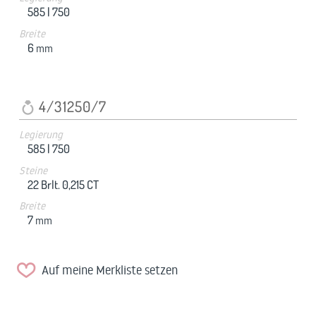
585 |
750
Breite
6
mm
4/31250/7
Legierung
585 |
750
Steine
22 Brlt. 0,215 CT
Breite
7
mm
Auf meine Merkliste setzen