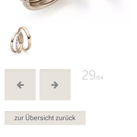
29
/54
zur Übersicht zurück