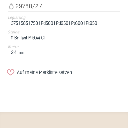
29780/2.4
Legierung
375 |
585 |
750 |
Pd500 |
Pd950 |
Pt600 |
Pt950
Steine
11 Brillant M 0,44 CT
Breite
2.4
mm
Auf meine Merkliste setzen