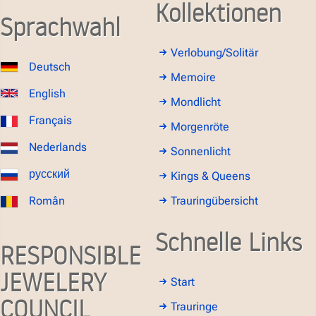
Kollektionen
Sprachwahl
Verlobung/Solitär
Deutsch
Memoire
English
Mondlicht
Français
Morgenröte
Nederlands
Sonnenlicht
русский
Kings & Queens
Român
Trauringübersicht
Schnelle Links
RESPONSIBLE
JEWELERY
Start
COUNCIL
Trauringe