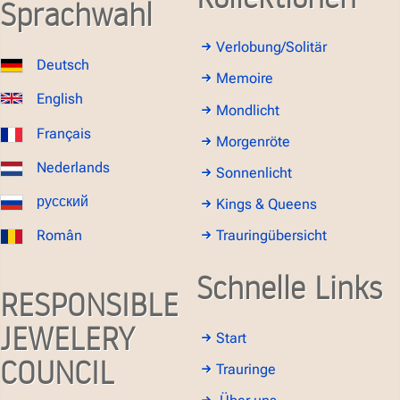
Sprachwahl
Verlobung/Solitär
Deutsch
Memoire
English
Mondlicht
Français
Morgenröte
Nederlands
Sonnenlicht
русский
Kings & Queens
Român
Trauringübersicht
Schnelle Links
RESPONSIBLE
JEWELERY
Start
COUNCIL
Trauringe