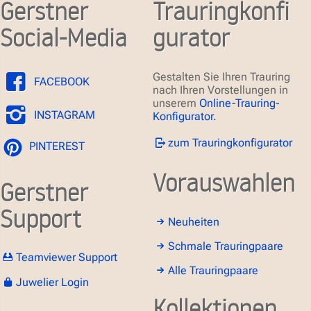
Gerstner
Trauringkonfi
Social-Media
gurator
Gestalten Sie Ihren Trauring
FACEBOOK
nach Ihren Vorstellungen in
unserem
Online-Trauring-
INSTAGRAM
Konfigurator.
zum Trauringkonfigurator
PINTEREST
Vorauswahlen
Gerstner
Support
Neuheiten
Schmale Trauringpaare
Teamviewer Support
Alle Trauringpaare
Juwelier Login
Kollektionen