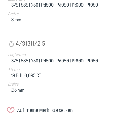
375 |
585 |
750 |
Pd500 |
Pd950 |
Pt600 |
Pt950
Breite
3
mm
4/31311/2.5
Legierung
375 |
585 |
750 |
Pd500 |
Pd950 |
Pt600 |
Pt950
Steine
19 Brlt. 0,095 CT
Breite
2.5
mm
Auf meine Merkliste setzen