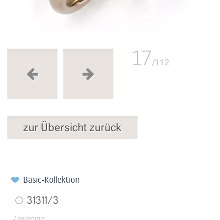
17
/112
zur Übersicht zurück
Basic-Kollektion
31311/3
Legierung