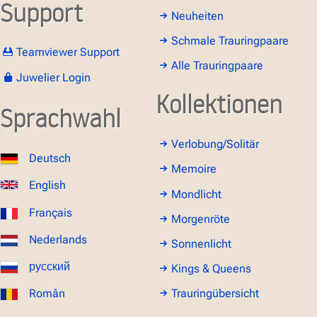
Support
Neuheiten
Schmale Trauringpaare
Teamviewer Support
Alle Trauringpaare
Juwelier Login
Kollektionen
Sprachwahl
Verlobung/Solitär
Deutsch
Memoire
English
Mondlicht
Français
Morgenröte
Nederlands
Sonnenlicht
русский
Kings & Queens
Român
Trauringübersicht