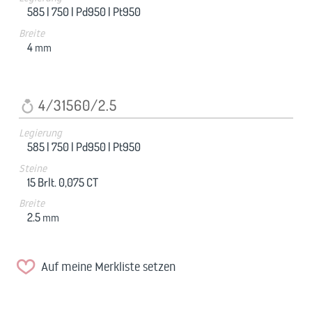
585 |
750 |
Pd950 |
Pt950
Breite
4
mm
4/31560/2.5
Legierung
585 |
750 |
Pd950 |
Pt950
Steine
15 Brlt. 0,075 CT
Breite
2.5
mm
Auf meine Merkliste setzen