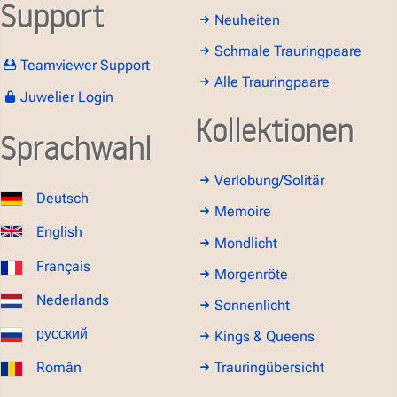
Support
Neuheiten
Schmale Trauringpaare
Teamviewer Support
Alle Trauringpaare
Juwelier Login
Kollektionen
Sprachwahl
Verlobung/Solitär
Deutsch
Memoire
English
Mondlicht
Français
Morgenröte
Nederlands
Sonnenlicht
русский
Kings & Queens
Român
Trauringübersicht