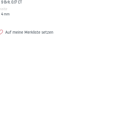
9 Brlt. 0,17 CT
reite
4
mm
Auf meine Merkliste setzen