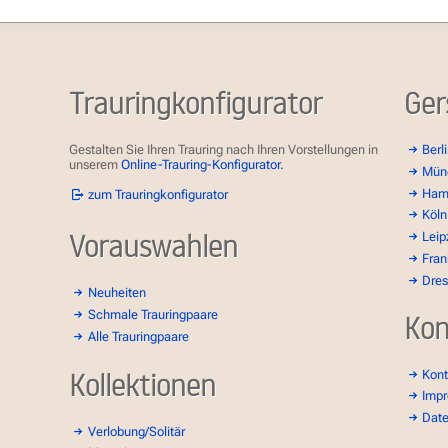
Trauringkonfigurator
Ger
Gestalten Sie Ihren Trauring nach Ihren Vorstellungen in
Berl
unserem
Online-Trauring-Konfigurator.
Mün
Ham
zum Trauringkonfigurator
Köln
Vorauswahlen
Leip
Fran
Dre
Neuheiten
Schmale Trauringpaare
Kon
Alle Trauringpaare
Kollektionen
Kont
Imp
Dat
Verlobung/Solitär