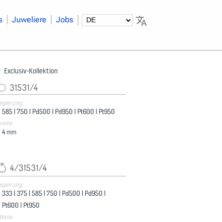
s
Juweliere
Jobs
Exclusiv-Kollektion
31531/4
egierung
585 |
750 |
Pd500 |
Pd950 |
Pt600 |
Pt950
reite
4
mm
4/31531/4
egierung
333 |
375 |
585 |
750 |
Pd500 |
Pd950 |
Pt600 |
Pt950
teine