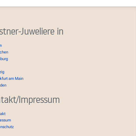
stner-Juweliere in
in
chen
burg
zig
kfurt am Main
sden
takt/Impressum
akt
ressum
enschutz