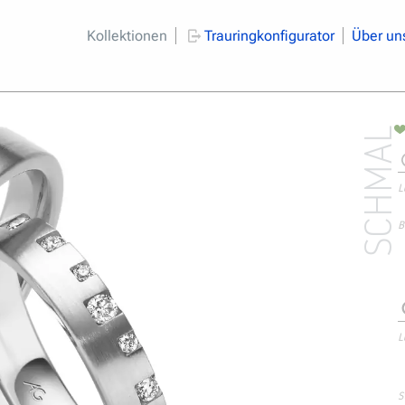
Kollektionen
Trauringkonfigurator
Über un
SCHMAL
L
B
L
S