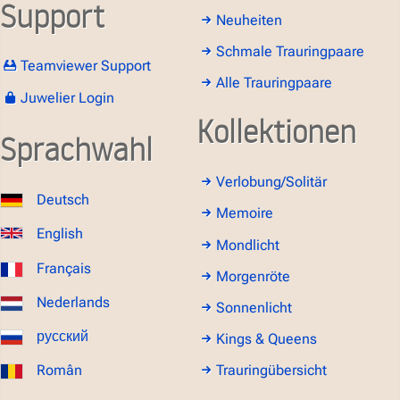
Support
Neuheiten
Schmale Trauringpaare
Teamviewer Support
Alle Trauringpaare
Juwelier Login
Kollektionen
Sprachwahl
Verlobung/Solitär
Deutsch
Memoire
English
Mondlicht
Français
Morgenröte
Nederlands
Sonnenlicht
русский
Kings & Queens
Român
Trauringübersicht