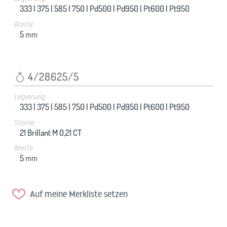
333 |
375 |
585 |
750 |
Pd500 |
Pd950 |
Pt600 |
Pt950
Breite
5
mm
4/28625/5
Legierung
333 |
375 |
585 |
750 |
Pd500 |
Pd950 |
Pt600 |
Pt950
Steine
21 Brillant M 0,21 CT
Breite
5
mm
Auf meine Merkliste setzen