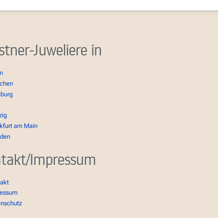
stner-Juweliere in
in
chen
burg
zig
kfurt am Main
sden
takt/Impressum
akt
ressum
enschutz