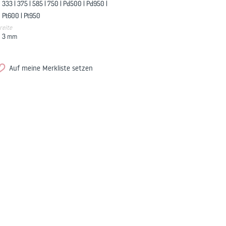
333 |
375 |
585 |
750 |
Pd500 |
Pd950 |
Pt600 |
Pt950
reite
3
mm
Auf meine Merkliste setzen