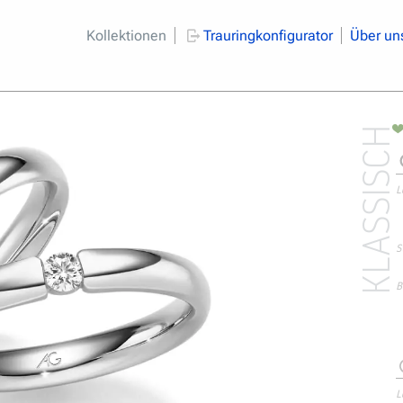
Kollektionen
Trauringkonfigurator
Über un
KLASSISCH
L
S
B
L