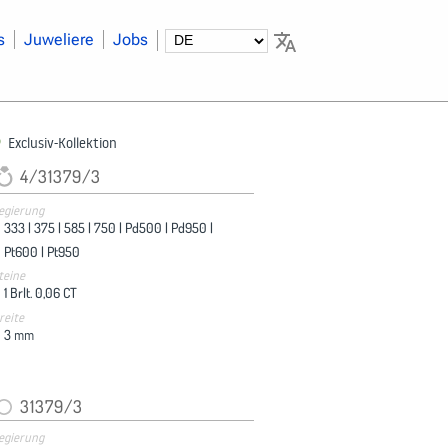
s
Juweliere
Jobs
Exclusiv-Kollektion
4/31379/3
egierung
333 |
375 |
585 |
750 |
Pd500 |
Pd950 |
Pt600 |
Pt950
teine
1 Brlt. 0,06 CT
reite
3
mm
31379/3
egierung