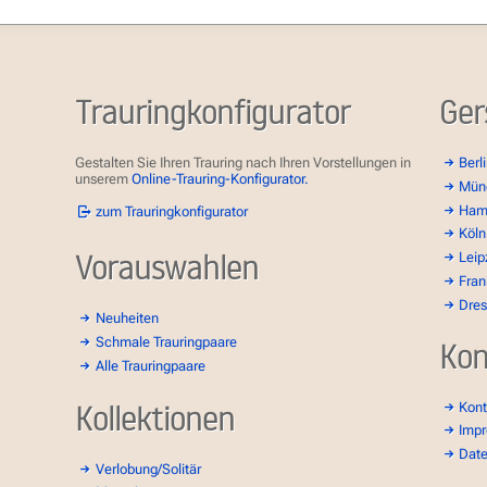
Trauringkonfigurator
Ger
Gestalten Sie Ihren Trauring nach Ihren Vorstellungen in
Berl
unserem
Online-Trauring-Konfigurator.
Mün
Ham
zum Trauringkonfigurator
Köln
Vorauswahlen
Leip
Fran
Dre
Neuheiten
Schmale Trauringpaare
Kon
Alle Trauringpaare
Kollektionen
Kont
Imp
Dat
Verlobung/Solitär