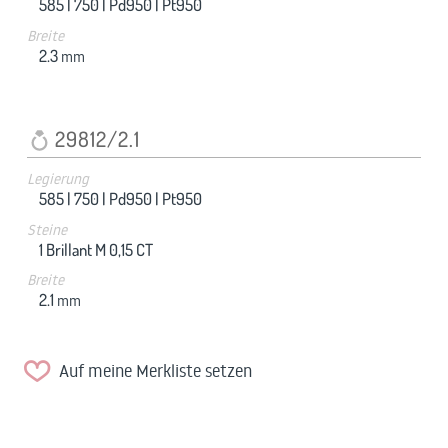
585 |
750 |
Pd950 |
Pt950
Breite
2.3
mm
29812/2.1
Legierung
585 |
750 |
Pd950 |
Pt950
Steine
1 Brillant M 0,15 CT
Breite
2.1
mm
Auf meine Merkliste setzen