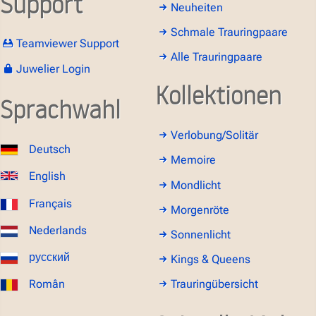
Support
Neuheiten
Schmale Trauringpaare
Teamviewer Support
Alle Trauringpaare
Juwelier Login
Kollektionen
Sprachwahl
Verlobung/Solitär
Deutsch
Memoire
English
Mondlicht
Français
Morgenröte
Nederlands
Sonnenlicht
русский
Kings & Queens
Român
Trauringübersicht