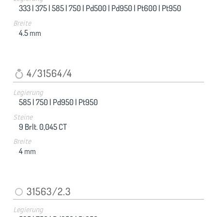
333 |
375 |
585 |
750 |
Pd500 |
Pd950 |
Pt600 |
Pt950
Breite
4.5
mm
4/31564/4
Legierung
585 |
750 |
Pd950 |
Pt950
Steine
9 Brlt. 0,045 CT
Breite
4
mm
31563/2.3
Legierung