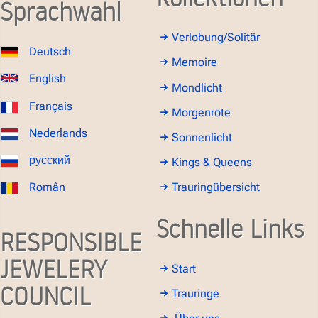
Sprachwahl
Verlobung/Solitär
Deutsch
Memoire
English
Mondlicht
Français
Morgenröte
Nederlands
Sonnenlicht
русский
Kings & Queens
Român
Trauringübersicht
Schnelle Links
RESPONSIBLE
JEWELERY
Start
COUNCIL
Trauringe