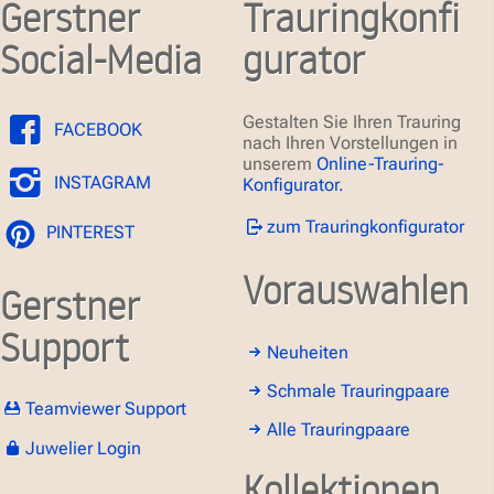
Gerstner
Trauringkonfi
Social-Media
gurator
Gestalten Sie Ihren Trauring
FACEBOOK
nach Ihren Vorstellungen in
unserem
Online-Trauring-
INSTAGRAM
Konfigurator.
zum Trauringkonfigurator
PINTEREST
Vorauswahlen
Gerstner
Support
Neuheiten
Schmale Trauringpaare
Teamviewer Support
Alle Trauringpaare
Juwelier Login
Kollektionen