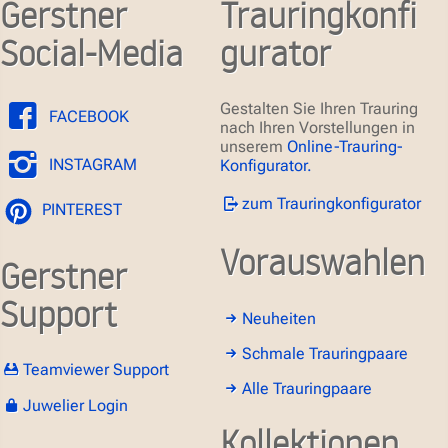
Gerstner
Trauringkonfi
Social-Media
gurator
Gestalten Sie Ihren Trauring
FACEBOOK
nach Ihren Vorstellungen in
unserem
Online-Trauring-
INSTAGRAM
Konfigurator.
zum Trauringkonfigurator
PINTEREST
Vorauswahlen
Gerstner
Support
Neuheiten
Schmale Trauringpaare
Teamviewer Support
Alle Trauringpaare
Juwelier Login
Kollektionen