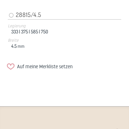
28815/4.5
Legierung
333 |
375 |
585 |
750
Breite
4.5
mm
Auf meine Merkliste setzen