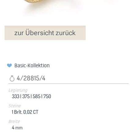
zur Übersicht zurück
Basic-Kollektion
4/28815/4
Legierung
333 |
375 |
585 |
750
Steine
1 Brlt. 0,02 CT
Breite
4
mm