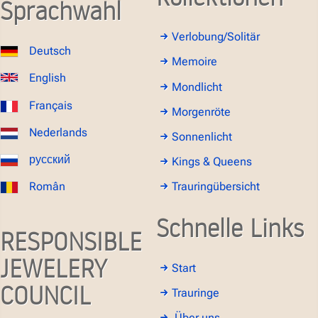
Sprachwahl
Verlobung/Solitär
Deutsch
Memoire
English
Mondlicht
Français
Morgenröte
Nederlands
Sonnenlicht
русский
Kings & Queens
Român
Trauringübersicht
Schnelle Links
RESPONSIBLE
JEWELERY
Start
COUNCIL
Trauringe
Über uns