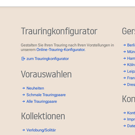
Trauringkonfigurator
Ger
Gestalten Sie Ihren Trauring nach Ihren Vorstellungen in
Berl
unserem
Online-Trauring-Konfigurator.
Mün
Ham
zum Trauringkonfigurator
Köln
Vorauswahlen
Leip
Fran
Dre
Neuheiten
Schmale Trauringpaare
Kon
Alle Trauringpaare
Kollektionen
Kont
Imp
Dat
Verlobung/Solitär