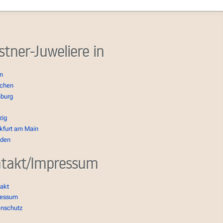
stner-Juweliere in
in
chen
burg
zig
kfurt am Main
sden
takt/Impressum
akt
ressum
enschutz