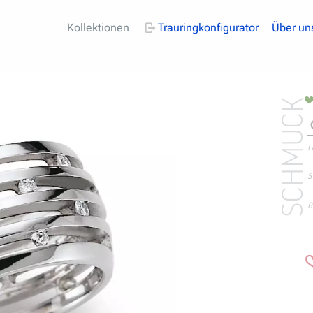
Kollektionen
Trauringkonfigurator
Über un
SCHMUCK
L
S
B