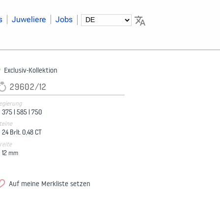
s
Juweliere
Jobs
Exclusiv-Kollektion
29602/12
egierung
375 |
585 |
750
teine
24 Brlt. 0,48 CT
reite
12
mm
Auf meine Merkliste setzen