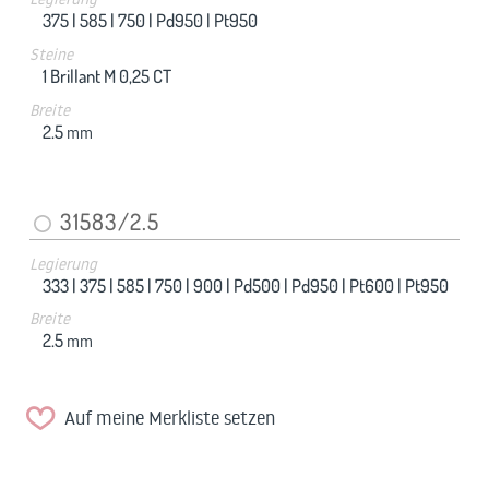
375 |
585 |
750 |
Pd950 |
Pt950
Steine
1 Brillant M 0,25 CT
Breite
2.5
mm
31583/2.5
Legierung
333 |
375 |
585 |
750 |
900 |
Pd500 |
Pd950 |
Pt600 |
Pt950
Breite
2.5
mm
Auf meine Merkliste setzen