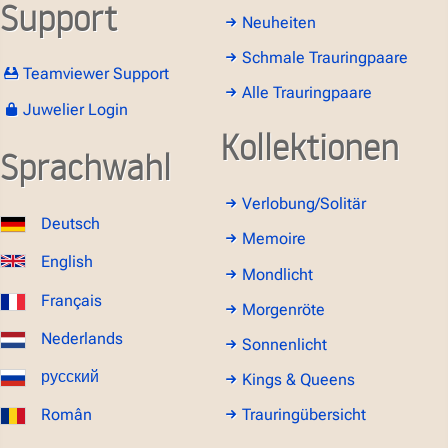
Support
Neuheiten
Schmale Trauringpaare
Teamviewer Support
Alle Trauringpaare
Juwelier Login
Kollektionen
Sprachwahl
Verlobung/Solitär
Deutsch
Memoire
English
Mondlicht
Français
Morgenröte
Nederlands
Sonnenlicht
русский
Kings & Queens
Român
Trauringübersicht