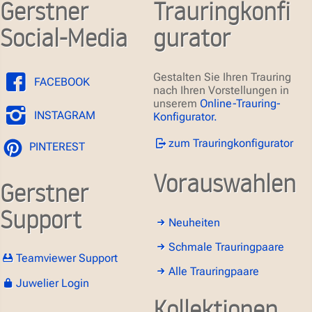
Gerstner
Trauringkonfi
Social-Media
gurator
Gestalten Sie Ihren Trauring
FACEBOOK
nach Ihren Vorstellungen in
unserem
Online-Trauring-
INSTAGRAM
Konfigurator.
zum Trauringkonfigurator
PINTEREST
Vorauswahlen
Gerstner
Support
Neuheiten
Schmale Trauringpaare
Teamviewer Support
Alle Trauringpaare
Juwelier Login
Kollektionen