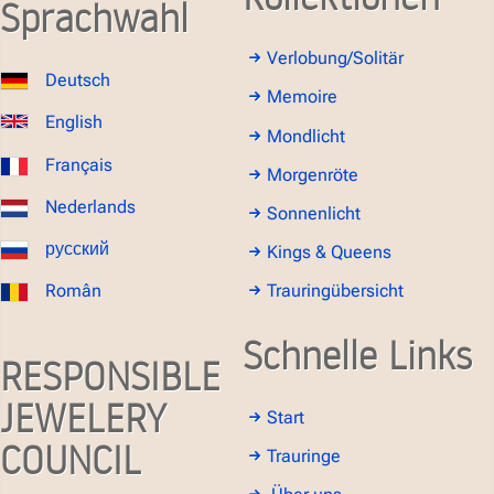
Sprachwahl
Verlobung/Solitär
Deutsch
Memoire
English
Mondlicht
Français
Morgenröte
Nederlands
Sonnenlicht
русский
Kings & Queens
Român
Trauringübersicht
Schnelle Links
RESPONSIBLE
JEWELERY
Start
COUNCIL
Trauringe