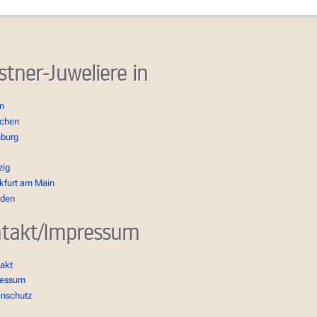
stner-Juweliere in
in
chen
burg
zig
kfurt am Main
sden
takt/Impressum
akt
ressum
enschutz