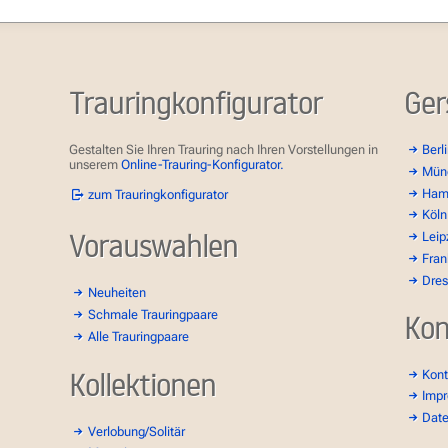
Trauringkonfigurator
Ger
Gestalten Sie Ihren Trauring nach Ihren Vorstellungen in
Berl
unserem
Online-Trauring-Konfigurator.
Mün
Ham
zum Trauringkonfigurator
Köln
Vorauswahlen
Leip
Fran
Dre
Neuheiten
Schmale Trauringpaare
Kon
Alle Trauringpaare
Kollektionen
Kont
Imp
Dat
Verlobung/Solitär