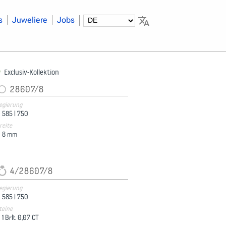
s
Juweliere
Jobs
Exclusiv-Kollektion
28607/8
egierung
585 |
750
reite
8
mm
4/28607/8
egierung
585 |
750
teine
1 Brlt. 0,07 CT