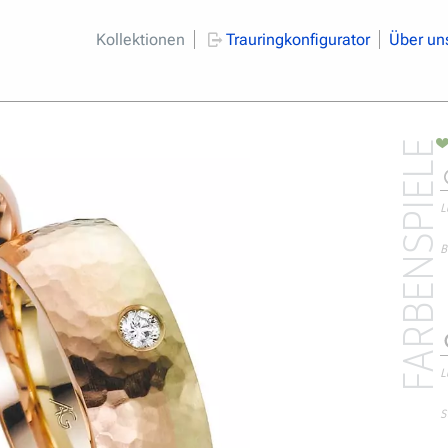
Kollektionen
Trauringkonfigurator
Über un
FARBENSPIELE
L
B
L
S