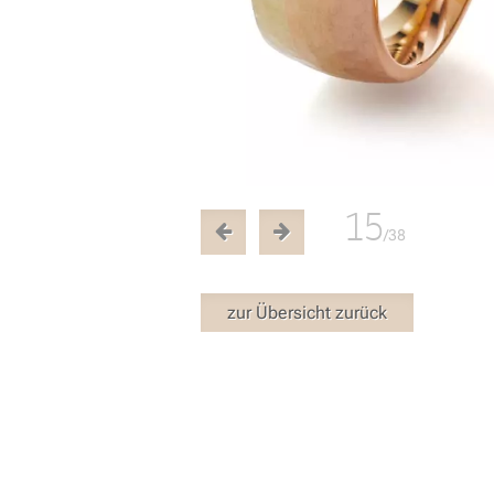
15
/38
zur Übersicht zurück