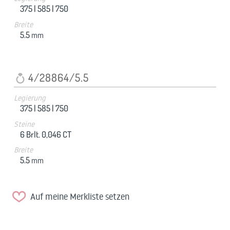
375 |
585 |
750
Breite
5.5
mm
4/28864/5.5
Legierung
375 |
585 |
750
Steine
6 Brlt. 0,046 CT
Breite
5.5
mm
Auf meine Merkliste setzen