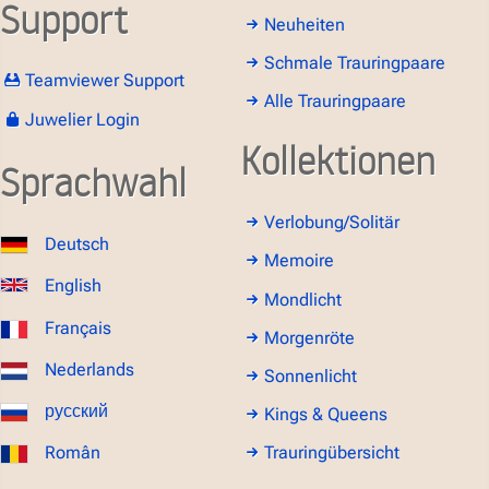
Support
Neuheiten
Schmale Trauringpaare
Teamviewer Support
Alle Trauringpaare
Juwelier Login
Kollektionen
Sprachwahl
Verlobung/Solitär
Deutsch
Memoire
English
Mondlicht
Français
Morgenröte
Nederlands
Sonnenlicht
русский
Kings & Queens
Român
Trauringübersicht