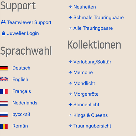
Support
Neuheiten
Schmale Trauringpaare
Teamviewer Support
Alle Trauringpaare
Juwelier Login
Kollektionen
Sprachwahl
Verlobung/Solitär
Deutsch
Memoire
English
Mondlicht
Français
Morgenröte
Nederlands
Sonnenlicht
русский
Kings & Queens
Român
Trauringübersicht