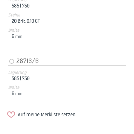
585 |
750
Steine
20 Brlt. 0,10 CT
Breite
6
mm
28716/6
Legierung
585 |
750
Breite
6
mm
Auf meine Merkliste setzen