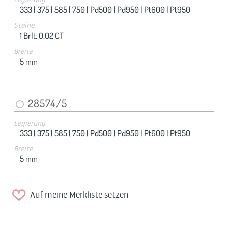
333 |
375 |
585 |
750 |
Pd500 |
Pd950 |
Pt600 |
Pt950
Steine
1 Brlt. 0,02 CT
Breite
5
mm
28574/5
Legierung
333 |
375 |
585 |
750 |
Pd500 |
Pd950 |
Pt600 |
Pt950
Breite
5
mm
Auf meine Merkliste setzen