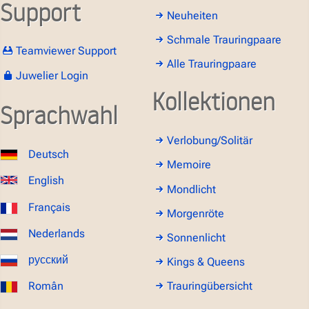
Support
Neuheiten
Schmale Trauringpaare
Teamviewer Support
Alle Trauringpaare
Juwelier Login
Kollektionen
Sprachwahl
Verlobung/Solitär
Deutsch
Memoire
English
Mondlicht
Français
Morgenröte
Nederlands
Sonnenlicht
русский
Kings & Queens
Român
Trauringübersicht