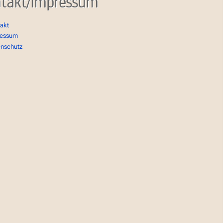
takt/Impressum
akt
ressum
enschutz