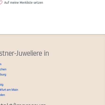
Auf meine Merkliste setzen
stner-Juweliere in
in
chen
burg
zig
kfurt am Main
sden