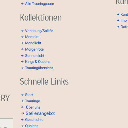
Kon
Alle Trauringpaare
Kollektionen
Kont
Imp
Dat
Verlobung/Solitär
Memoire
Mondlicht
Morgenröte
Sonnenlicht
Kings & Queens
Trauringübersicht
Schnelle Links
ERY
Start
Trauringe
Über uns
Stellenangebot
Geschichte
Qualität