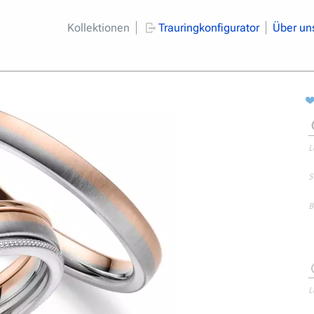
Kollektionen
Trauringkonfigurator
Über un
L
S
B
L