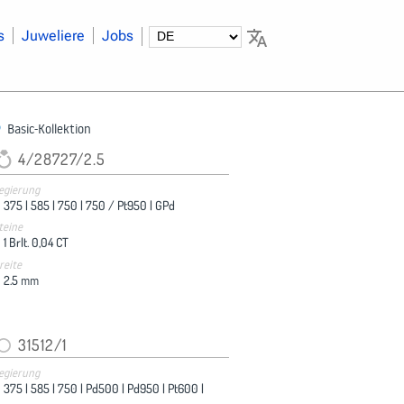
s
Juweliere
Jobs
Basic-Kollektion
4/28727/2.5
egierung
375 |
585 |
750 |
750 / Pt950 |
GPd
teine
1 Brlt. 0,04 CT
reite
2.5
mm
31512/1
egierung
375 |
585 |
750 |
Pd500 |
Pd950 |
Pt600 |