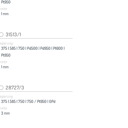
Pt950
reite
1
mm
31513/1
egierung
375 |
585 |
750 |
Pd500 |
Pd950 |
Pt600 |
Pt950
reite
1
mm
28727/3
egierung
375 |
585 |
750 |
750 / Pt950 |
GPd
reite
3
mm