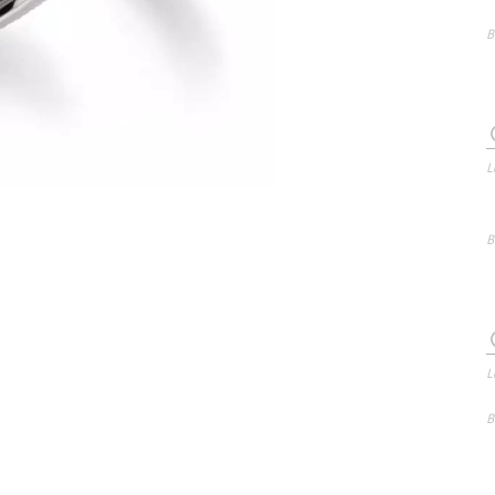
B
L
B
L
B