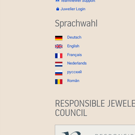
Teamviewer Support
Juwelier Login
Sprachwahl
Deutsch
English
Français
Nederlands
русский
Român
RESPONSIBLE JEWEL
COUNCIL