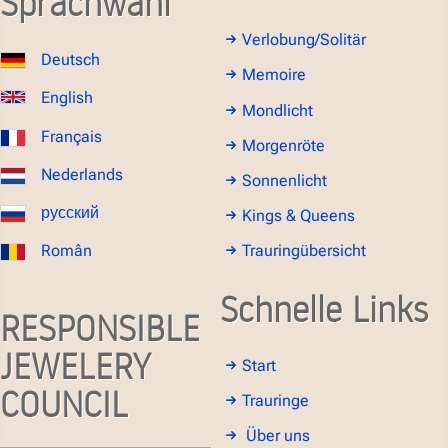
Sprachwahl
Verlobung/Solitär
Deutsch
Memoire
English
Mondlicht
Français
Morgenröte
Nederlands
Sonnenlicht
русский
Kings & Queens
Român
Trauringübersicht
Schnelle Links
RESPONSIBLE
JEWELERY
Start
COUNCIL
Trauringe
Über uns