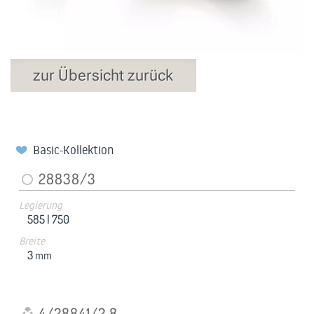
zur Übersicht zurück
Basic-Kollektion
28838/3
Legierung
585 |
750
Breite
3
mm
4/28841/2.8