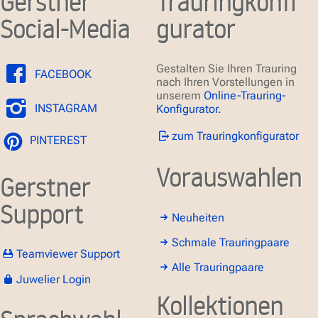
Gerstner
Trauringkonfi
Social-Media
gurator
Gestalten Sie Ihren Trauring
FACEBOOK
nach Ihren Vorstellungen in
unserem
Online-Trauring-
INSTAGRAM
Konfigurator.
zum Trauringkonfigurator
PINTEREST
Vorauswahlen
Gerstner
Support
Neuheiten
Schmale Trauringpaare
Teamviewer Support
Alle Trauringpaare
Juwelier Login
Kollektionen