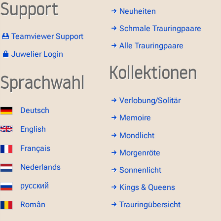
Support
Neuheiten
Schmale Trauringpaare
Teamviewer Support
Alle Trauringpaare
Juwelier Login
Kollektionen
Sprachwahl
Verlobung/Solitär
Deutsch
Memoire
English
Mondlicht
Français
Morgenröte
Nederlands
Sonnenlicht
русский
Kings & Queens
Român
Trauringübersicht