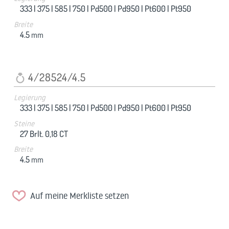
333 |
375 |
585 |
750 |
Pd500 |
Pd950 |
Pt600 |
Pt950
Breite
4.5
mm
4/28524/4.5
Legierung
333 |
375 |
585 |
750 |
Pd500 |
Pd950 |
Pt600 |
Pt950
Steine
27 Brlt. 0,18 CT
Breite
4.5
mm
Auf meine Merkliste setzen