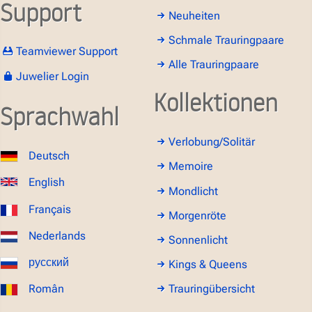
Support
Neuheiten
Schmale Trauringpaare
Teamviewer Support
Alle Trauringpaare
Juwelier Login
Kollektionen
Sprachwahl
Verlobung/Solitär
Deutsch
Memoire
English
Mondlicht
Français
Morgenröte
Nederlands
Sonnenlicht
русский
Kings & Queens
Român
Trauringübersicht