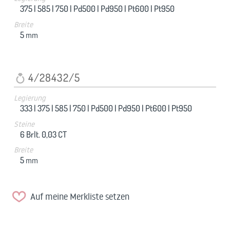
375 |
585 |
750 |
Pd500 |
Pd950 |
Pt600 |
Pt950
Breite
5
mm
4/28432/5
Legierung
333 |
375 |
585 |
750 |
Pd500 |
Pd950 |
Pt600 |
Pt950
Steine
6 Brlt. 0,03 CT
Breite
5
mm
Auf meine Merkliste setzen