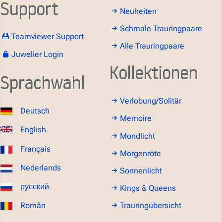
Support
Neuheiten
Schmale Trauringpaare
Teamviewer Support
Alle Trauringpaare
Juwelier Login
Kollektionen
Sprachwahl
Verlobung/Solitär
Deutsch
Memoire
English
Mondlicht
Français
Morgenröte
Nederlands
Sonnenlicht
русский
Kings & Queens
Român
Trauringübersicht