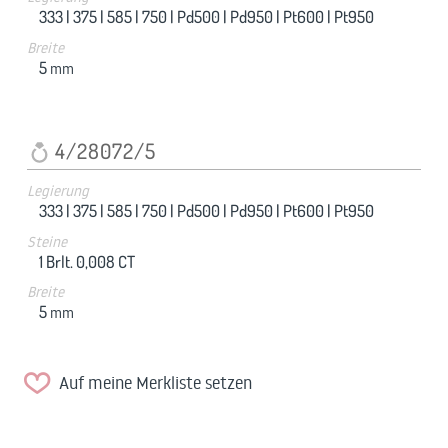
333 |
375 |
585 |
750 |
Pd500 |
Pd950 |
Pt600 |
Pt950
Breite
5
mm
4/28072/5
Legierung
333 |
375 |
585 |
750 |
Pd500 |
Pd950 |
Pt600 |
Pt950
Steine
1 Brlt. 0,008 CT
Breite
5
mm
Auf meine Merkliste setzen