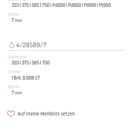
333 |
375 |
585 |
750 |
Pd500 |
Pd950 |
Pt600 |
Pt950
Breite
7
mm
4/28589/7
Legierung
333 |
375 |
585 |
750
Steine
1 Brlt. 0,008 CT
Breite
7
mm
Auf meine Merkliste setzen