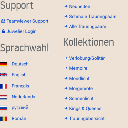
Support
Neuheiten
Schmale Trauringpaare
Teamviewer Support
Alle Trauringpaare
Juwelier Login
Kollektionen
Sprachwahl
Verlobung/Solitär
Deutsch
Memoire
English
Mondlicht
Français
Morgenröte
Nederlands
Sonnenlicht
русский
Kings & Queens
Român
Trauringübersicht