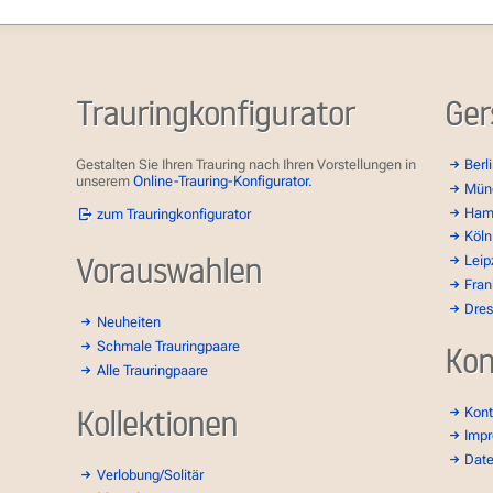
Trauringkonfigurator
Ger
Gestalten Sie Ihren Trauring nach Ihren Vorstellungen in
Berl
unserem
Online-Trauring-Konfigurator.
Mün
Ham
zum Trauringkonfigurator
Köln
Vorauswahlen
Leip
Fran
Dre
Neuheiten
Schmale Trauringpaare
Kon
Alle Trauringpaare
Kollektionen
Kont
Imp
Dat
Verlobung/Solitär