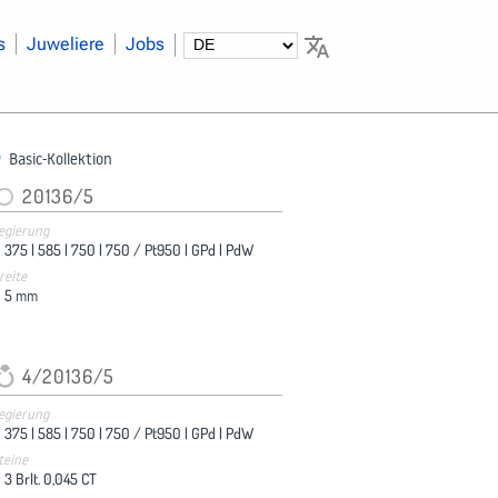
s
Juweliere
Jobs
Basic-Kollektion
20136/5
egierung
375 |
585 |
750 |
750 / Pt950 |
GPd |
PdW
reite
5
mm
4/20136/5
egierung
375 |
585 |
750 |
750 / Pt950 |
GPd |
PdW
teine
3 Brlt. 0,045 CT