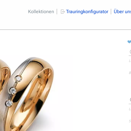
Kollektionen
Trauringkonfigurator
Über un
L
B
L
S