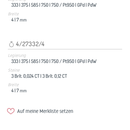
333 |
375 |
585 |
750 |
750 / Pt950 |
GPd |
PdW
Breite
4 |
7
mm
4/27332/4
Legierung
333 |
375 |
585 |
750 |
750 / Pt950 |
GPd |
PdW
Steine
3 Brlt. 0,024 CT |
3 Brlt. 0,12 CT
Breite
4 |
7
mm
Auf meine Merkliste setzen