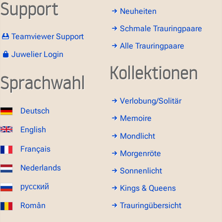
Support
Neuheiten
Schmale Trauringpaare
Teamviewer Support
Alle Trauringpaare
Juwelier Login
Kollektionen
Sprachwahl
Verlobung/Solitär
Deutsch
Memoire
English
Mondlicht
Français
Morgenröte
Nederlands
Sonnenlicht
русский
Kings & Queens
Român
Trauringübersicht