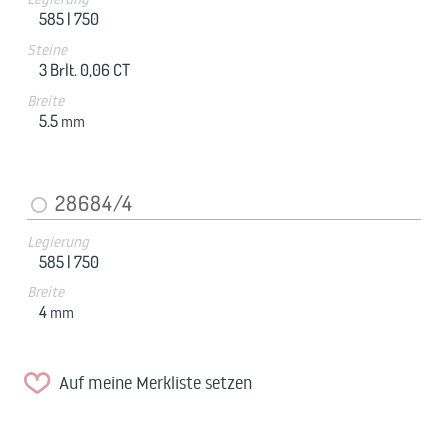
585 |
750
Steine
3 Brlt. 0,06 CT
Breite
5.5
mm
28684/4
Legierung
585 |
750
Breite
4
mm
Auf meine Merkliste setzen