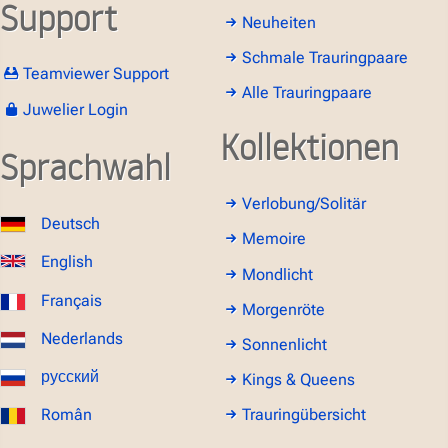
Support
Neuheiten
Schmale Trauringpaare
Teamviewer Support
Alle Trauringpaare
Juwelier Login
Kollektionen
Sprachwahl
Verlobung/Solitär
Deutsch
Memoire
English
Mondlicht
Français
Morgenröte
Nederlands
Sonnenlicht
русский
Kings & Queens
Român
Trauringübersicht