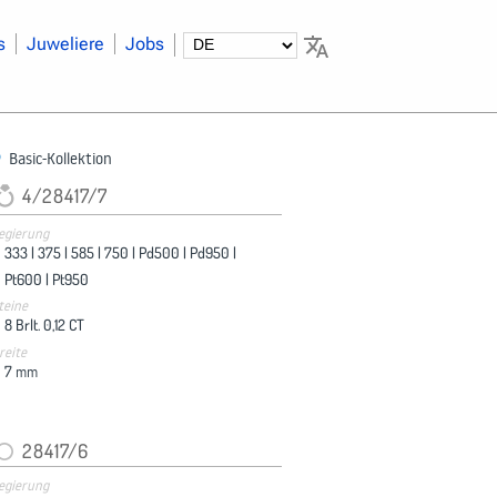
s
Juweliere
Jobs
Basic-Kollektion
4/28417/7
egierung
333 |
375 |
585 |
750 |
Pd500 |
Pd950 |
Pt600 |
Pt950
teine
8 Brlt. 0,12 CT
reite
7
mm
28417/6
egierung