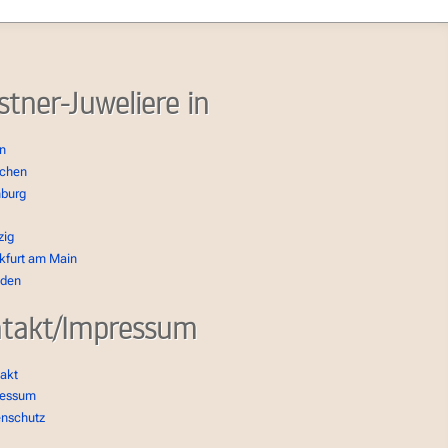
stner-Juweliere in
in
chen
burg
zig
kfurt am Main
sden
takt/Impressum
akt
ressum
enschutz