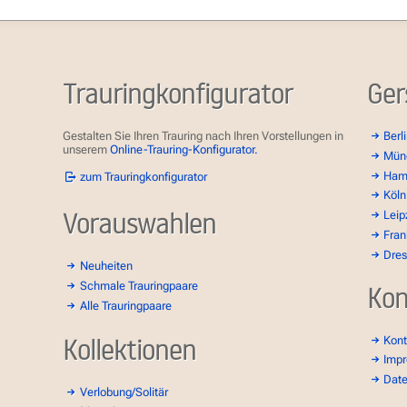
Trauringkonfigurator
Ger
Gestalten Sie Ihren Trauring nach Ihren Vorstellungen in
Berl
unserem
Online-Trauring-Konfigurator.
Mün
Ham
zum Trauringkonfigurator
Köln
Vorauswahlen
Leip
Fran
Dre
Neuheiten
Schmale Trauringpaare
Kon
Alle Trauringpaare
Kollektionen
Kont
Imp
Dat
Verlobung/Solitär