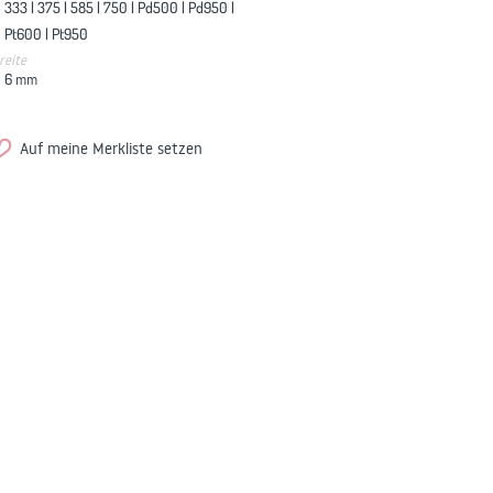
333 |
375 |
585 |
750 |
Pd500 |
Pd950 |
Pt600 |
Pt950
reite
6
mm
Auf meine Merkliste setzen